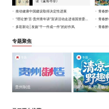
读《瀛海寻珍》
推动健康中国建设取得决定性进展
青春黔
“理论‘黔’言·贵州青年讲”宣讲活动走进省国资委
…
青春黔
多彩新论│发扬“干一件成一件”的好作风
青春黔
专题聚焦
专题
专题
清凉一夏
野趣畅游
移风易俗
文明