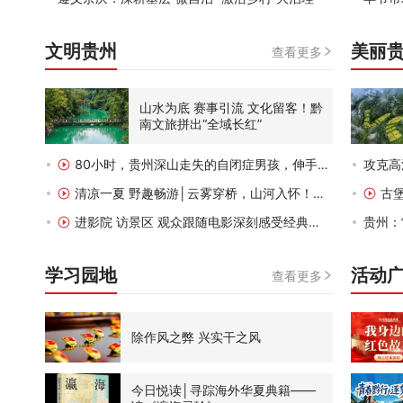
文明贵州
美丽
查看更多
山水为底
赛事引流
文化留客！黔
南文旅拼出“全域长红”
80小时，贵州深山走失的自闭症男孩，伸手
…
攻克高
清凉一夏
野趣畅游│云雾穿桥，山河入怀！
…
古
进影院
访景区
观众跟随电影深刻感受经典
…
贵州：
学习园地
活动
查看更多
除作风之弊
兴实干之风
今日悦读│寻踪海外华夏典籍——