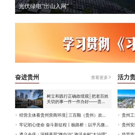
光伏绿电“出山入网”
奋进贵州
活力
查看更多
树立和践行正确政绩观│把老百姓
关切的事一件一件办好——贵
…
经营主体看贵州营商环境│三百颗（贵州）农
…
贵州工
牢记初心使命
奋斗新征程丨杨路桥：以平凡微
…
贵州安
遵义余庆：深耕基层“微自治”
激活乡村“大治理”
毕节市